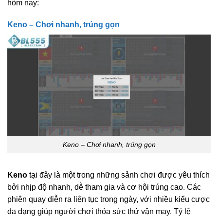
hôm nay:
Keno – Chơi nhanh, trúng gọn
Keno – Chơi nhanh, trúng gọn
Keno
tại đây là một trong những sảnh chơi được yêu thích
bởi nhịp độ nhanh, dễ tham gia và cơ hội trúng cao. Các
phiên quay diễn ra liên tục trong ngày, với nhiều kiểu cược
đa dạng giúp người chơi thỏa sức thử vận may. Tỷ lệ