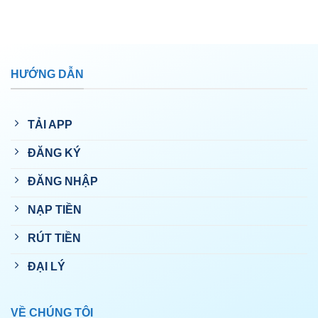
Game
Săn
Thủ
Hũ
Số
1
Tại
Việt
HƯỚNG DẪN
Nam
TẢI APP
ĐĂNG KÝ
ĐĂNG NHẬP
NẠP TIỀN
RÚT TIỀN
ĐẠI LÝ
VỀ CHÚNG TÔI