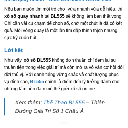
Nếu bạn muốn tìm một trò chơi vừa nhanh vừa dễ hiểu, thì
xổ số quay nhanh
tại
BL555
sẽ không làm bạn thất vọng.
Chỉ cần vài cú chạm để chọn số, chờ một chút là đã có kết
quả. Mỗi vòng quay là một lần tim đập thình thịch nhưng
cực kỳ cuốn hút.
Lời kết
Như vậy,
xổ số BL555
không đơn thuần chỉ đem lại sự
thuận tiện trong việc giải trí mà còn mở ra vô vàn cơ hội đổi
đời thú vị. Với danh tiếng vững chắc và chất lượng phục
vụ đỉnh cao,
BL555
chính là điểm đến lý tưởng dành cho
những tâm hồn đam mê thế giới xổ số online.
Xem thêm:
Thể Thao BL555
– Thiên
Đường Giải Trí Số 1 Châu Á